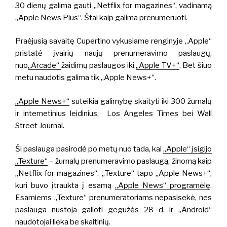
30 dienų galima gauti „Netflix for magazines“, vadinamą
„Apple News Plus“. Štai kaip galima prenumeruoti.
Praėjusią savaitę Cupertino vykusiame renginyje „Apple“
pristatė įvairių naujų prenumeravimo paslaugų,
nuo
„Arcade“
žaidimų paslaugos iki
„Apple TV+“
. Bet šiuo
metu naudotis galima tik „Apple News+“.
„Apple News+“
suteikia galimybę skaityti iki 300 žurnalų
ir internetinius leidinius, Los Angeles Times bei Wall
Street Journal.
Ši paslauga pasirodė po metų nuo tada, kai
„Apple“ įsigijo
„Texture“
– žurnalų prenumeravimo paslaugą, žinomą kaip
„Netflix for magazines“. „Texture“ tapo „Apple News+“,
kuri buvo įtraukta į esamą
„Apple News“ programėlę
.
Esamiems „Texture“ prenumeratoriams nepasisekė, nes
paslauga nustoja galioti gegužės 28 d. ir „Android“
naudotojai lieka be skaitinių.