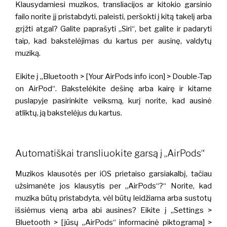
Klausydamiesi muzikos, transliacijos ar kitokio garsinio
failo norite jį pristabdyti, paleisti, peršokti į kitą takelį arba
grįžti atgal? Galite paprašyti „Siri“, bet galite ir padaryti
taip, kad bakstelėjimas du kartus per ausinę, valdytų
muziką.
Eikite į „Bluetooth > [Your AirPods info icon] > Double-Tap
on AirPod“. Bakstelėkite dešinę arba kairę ir kitame
puslapyje pasirinkite veiksmą, kurį norite, kad ausinė
atliktų, ją bakstelėjus du kartus.
Automatiškai transliuokite garsą į „AirPods“
Muzikos klausotės per iOS prietaiso garsiakalbį, tačiau
užsimanėte jos klausytis per „AirPods“?“ Norite, kad
muzika būtų pristabdyta, vėl būtų leidžiama arba sustotų
išsiėmus vieną arba abi ausines? Eikite į „Settings >
Bluetooth > [jūsų „AirPods“ informacinė piktograma] >