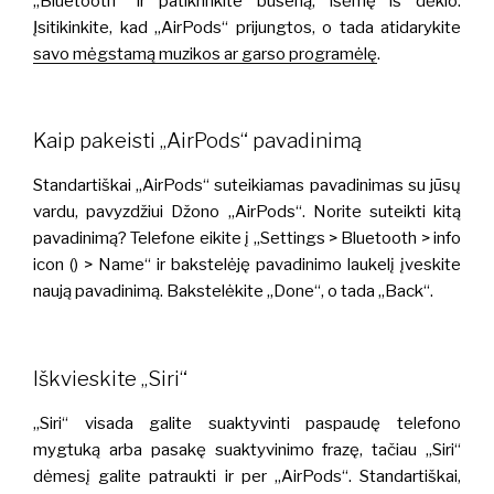
„Bluetooth“ ir patikrinkite būseną, išėmę iš dėklo.
Įsitikinkite, kad „AirPods“ prijungtos, o tada atidarykite
savo mėgstamą muzikos ar garso programėlę
.
Kaip pakeisti „AirPods“ pavadinimą
Standartiškai „AirPods“ suteikiamas pavadinimas su jūsų
vardu, pavyzdžiui Džono „AirPods“. Norite suteikti kitą
pavadinimą? Telefone eikite į „Settings > Bluetooth > info
icon () > Name“ ir bakstelėję pavadinimo laukelį įveskite
naują pavadinimą. Bakstelėkite „Done“, o tada „Back“.
Iškvieskite „Siri“
„Siri“ visada galite suaktyvinti paspaudę telefono
mygtuką arba pasakę suaktyvinimo frazę, tačiau „Siri“
dėmesį galite patraukti ir per „AirPods“. Standartiškai,