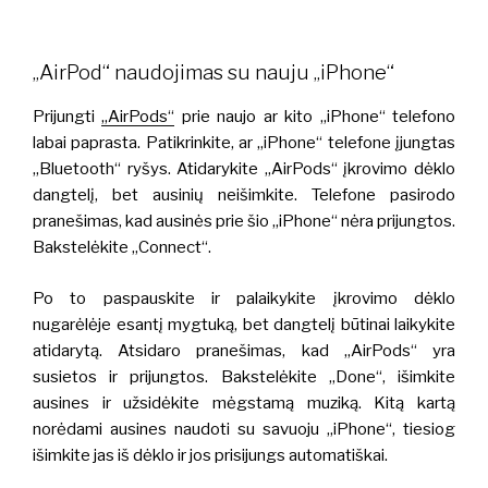
„AirPod“ naudojimas su nauju „iPhone“
Prijungti
„AirPods“
prie naujo ar kito „iPhone“ telefono
labai paprasta. Patikrinkite, ar „iPhone“ telefone įjungtas
„Bluetooth“ ryšys. Atidarykite „AirPods“ įkrovimo dėklo
dangtelį, bet ausinių neišimkite. Telefone pasirodo
pranešimas, kad ausinės prie šio „iPhone“ nėra prijungtos.
Bakstelėkite „Connect“.
Po to paspauskite ir palaikykite įkrovimo dėklo
nugarėlėje esantį mygtuką, bet dangtelį būtinai laikykite
atidarytą. Atsidaro pranešimas, kad „AirPods“ yra
susietos ir prijungtos. Bakstelėkite „Done“, išimkite
ausines ir užsidėkite mėgstamą muziką. Kitą kartą
norėdami ausines naudoti su savuoju „iPhone“, tiesiog
išimkite jas iš dėklo ir jos prisijungs automatiškai.