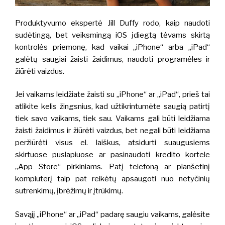
Produktyvumo ekspertė Jill Duffy rodo, kaip naudoti
sudėtingą, bet veiksmingą iOS įdiegtą tėvams skirtą
kontrolės priemonę, kad vaikai „iPhone“ arba „iPad“
galėtų saugiai žaisti žaidimus, naudoti programėles ir
žiūrėti vaizdus.
Jei vaikams leidžiate žaisti su „iPhone“ ar „iPad“, prieš tai
atlikite kelis žingsnius, kad užtikrintumėte saugią patirtį
tiek savo vaikams, tiek sau. Vaikams gali būti leidžiama
žaisti žaidimus ir žiūrėti vaizdus, bet negali būti leidžiama
peržiūrėti visus el. laiškus, atsidurti suaugusiems
skirtuose puslapiuose ar pasinaudoti kredito kortele
„App Store“ pirkiniams. Patį telefoną ar planšetinį
kompiuterį taip pat reikėtų apsaugoti nuo netyčinių
sutrenkimų, įbrėžimų ir įtrūkimų.
Savąjį „iPhone“ ar „iPad“ padarę saugiu vaikams, galėsite