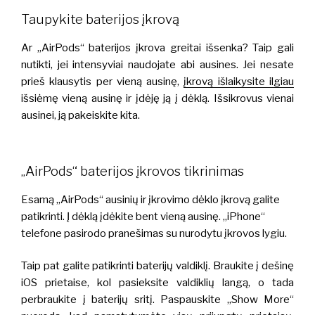
Taupykite baterijos įkrovą
Ar „AirPods“ baterijos įkrova greitai išsenka? Taip gali
nutikti, jei intensyviai naudojate abi ausines. Jei nesate
prieš klausytis per vieną ausinę,
įkrovą išlaikysite ilgiau
išsiėmę vieną ausinę ir įdėję ją į dėklą. Išsikrovus vienai
ausinei, ją pakeiskite kita.
„AirPods“ baterijos įkrovos tikrinimas
Esamą „AirPods“ ausinių ir įkrovimo dėklo įkrovą galite
patikrinti. Į dėklą įdėkite bent vieną ausinę. „iPhone“
telefone pasirodo pranešimas su nurodytu įkrovos lygiu.
Taip pat galite patikrinti baterijų valdiklį. Braukite į dešinę
iOS prietaise, kol pasieksite valdiklių langą, o tada
perbraukite į baterijų sritį. Paspauskite „Show More“