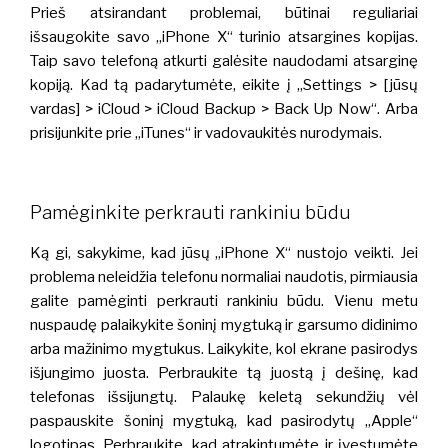
Prieš atsirandant problemai, būtinai reguliariai
išsaugokite savo „iPhone X“ turinio atsargines kopijas.
Taip savo telefoną atkurti galėsite naudodami atsarginę
kopiją. Kad tą padarytumėte, eikite į „Settings > [jūsų
vardas] > iCloud > iCloud Backup > Back Up Now“. Arba
prisijunkite prie „iTunes“ ir vadovaukitės nurodymais.
Pamėginkite perkrauti rankiniu būdu
Ką gi, sakykime, kad jūsų „iPhone X“ nustojo veikti. Jei
problema neleidžia telefonu normaliai naudotis, pirmiausia
galite pamėginti perkrauti rankiniu būdu. Vienu metu
nuspaudę palaikykite šoninį mygtuką ir garsumo didinimo
arba mažinimo mygtukus. Laikykite, kol ekrane pasirodys
išjungimo juosta. Perbraukite tą juostą į dešinę, kad
telefonas išsijungtų. Palaukę keletą sekundžių vėl
paspauskite šoninį mygtuką, kad pasirodytų „Apple“
logotipas. Perbraukite, kad atrakintumėte ir įvestumėte