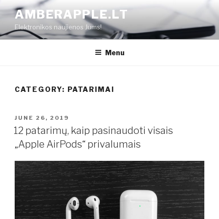
Skip
AMBERAPPLE.LT
to
Elektronikos naujienos Jums!
content
Menu
CATEGORY:
PATARIMAI
POSTED
JUNE 26, 2019
ON
12 patarimų, kaip pasinaudoti visais
„Apple AirPods“ privalumais