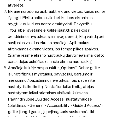
atvėrėte.
Ekrane nurodoma apibraukti ekrano vietas, kurias norite
išjungti. Pirštu apibraukite bet kuriuos ekraninius
mygtukus, kuriuos norite deaktyvinti. Pavyzdžiui,
„YouTube“ svetainėje galite išjungti paieškos ir
bendrinimo mygtukus, galimybę pereiti į kitą vaizdą bei
susijusius vaizdus ekrano apačioje. Apibraukus
atitinkamas ekrano vietas, jos tampa pilkos spalvos.
(Šiame režime ekrano nuotraukų daryti negalima, dėl to
panaudojau aukščiau esančio ekrano nuotrauką.)
Apačioje kairėje paspauskite „Options“. Dabar galite
išjungti fizinius mygtukus, pavyzdžiui, garsumo ir
miegojimo / pažadinimo mygtukus. Taip pat galite
nustatyti laiko limitą. Nustačius laiko limitą, atėjus
nustatytam laikui prietaisas visiškai užsirakina.
Pagrindiniuose „Guided Access“ nustatymuose
(„Settings > General > Accessibility > Guided Access“)
galite įjungti garsinį įspėjimą, kuris suskambės iki