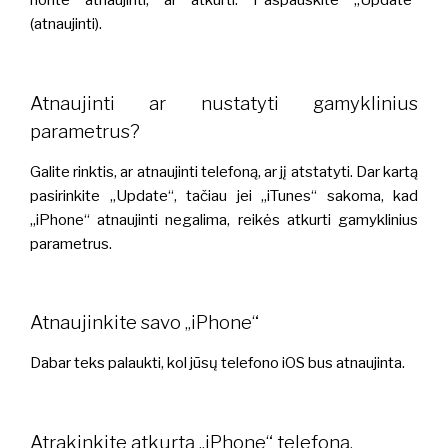
norite atnaujinti, ar atkurti. Paspauskite „Update“
(atnaujinti).
Atnaujinti ar nustatyti gamyklinius
parametrus?
Galite rinktis, ar atnaujinti telefoną, ar jį atstatyti. Dar kartą
pasirinkite „Update“, tačiau jei „iTunes“ sakoma, kad
„iPhone“ atnaujinti negalima, reikės atkurti gamyklinius
parametrus.
Atnaujinkite savo „iPhone“
Dabar teks palaukti, kol jūsų telefono iOS bus atnaujinta.
Atrakinkite atkurtą „iPhone“ telefoną.