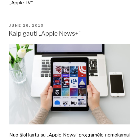
„Apple TV“.
POSTED
JUNE 26, 2019
ON
Kaip gauti „Apple News+“
Nuo šiol kartu su „Apple News“ programėle nemokamai