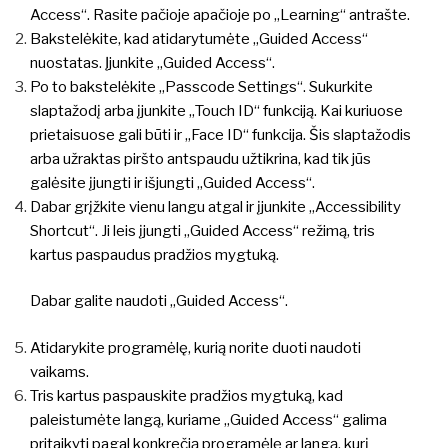
Access“. Rasite pačioje apačioje po „Learning“ antrašte.
Bakstelėkite, kad atidarytumėte „Guided Access“
nuostatas. Įjunkite „Guided Access“.
Po to bakstelėkite „Passcode Settings“. Sukurkite
slaptažodį arba įjunkite „Touch ID“ funkciją. Kai kuriuose
prietaisuose gali būti ir „Face ID“ funkcija. Šis slaptažodis
arba užraktas piršto antspaudu užtikrina, kad tik jūs
galėsite įjungti ir išjungti „Guided Access“.
Dabar grįžkite vienu langu atgal ir įjunkite „Accessibility
Shortcut“. Ji leis įjungti „Guided Access“ režimą, tris
kartus paspaudus pradžios mygtuką.
Dabar galite naudoti „Guided Access“.
Atidarykite programėlę, kurią norite duoti naudoti
vaikams.
Tris kartus paspauskite pradžios mygtuką, kad
paleistumėte langą, kuriame „Guided Access“ galima
pritaikyti pagal konkrečią programėlę ar langą, kurį