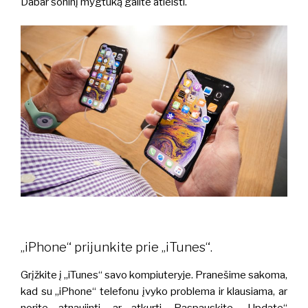
Dabar šoninį mygtuką galite atleisti.
„iPhone“ prijunkite prie „iTunes“.
Grįžkite į „iTunes“ savo kompiuteryje. Pranešime sakoma,
kad su „iPhone“ telefonu įvyko problema ir klausiama, ar