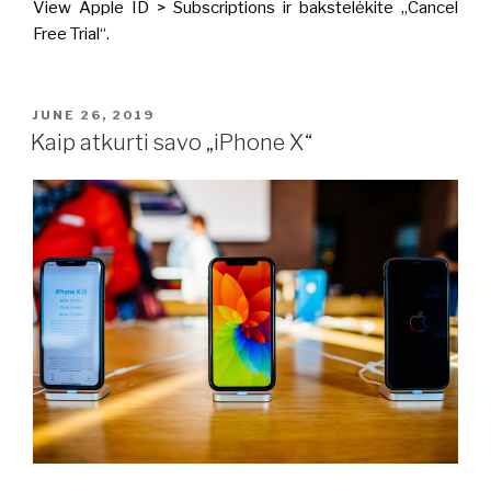
View Apple ID > Subscriptions ir bakstelėkite „Cancel
Free Trial“.
POSTED
JUNE 26, 2019
ON
Kaip atkurti savo „iPhone X“