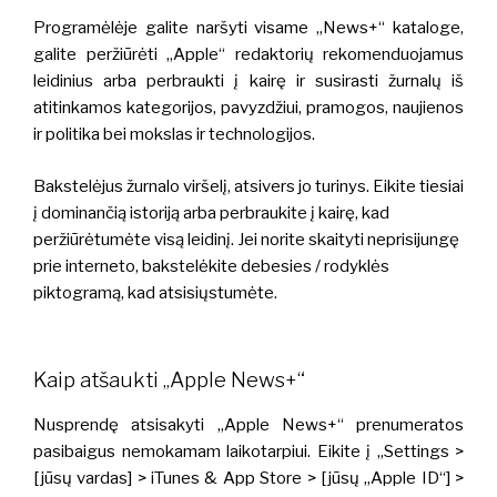
Programėlėje galite naršyti visame „News+“ kataloge,
galite peržiūrėti „Apple“ redaktorių rekomenduojamus
leidinius arba perbraukti į kairę ir susirasti žurnalų iš
atitinkamos kategorijos, pavyzdžiui, pramogos, naujienos
ir politika bei mokslas ir technologijos.
Bakstelėjus žurnalo viršelį, atsivers jo turinys. Eikite tiesiai
į dominančią istoriją arba perbraukite į kairę, kad
peržiūrėtumėte visą leidinį. Jei norite skaityti neprisijungę
prie interneto, bakstelėkite debesies / rodyklės
piktogramą, kad atsisiųstumėte.
Kaip atšaukti „Apple News+“
Nusprendę atsisakyti „Apple News+“ prenumeratos
pasibaigus nemokamam laikotarpiui. Eikite į „Settings >
[jūsų vardas] > iTunes & App Store > [jūsų „Apple ID“] >