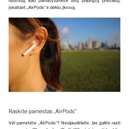
nuorodą, kad pamatytumėte visų prijungtų prietaisų,
įskaitant „AirPods“ ir dėklo, įkrovą.
Raskite pamestas „AirPods“
Vėl pametėte „AirPods“? Nesijaudinkite. Jas galite rasti