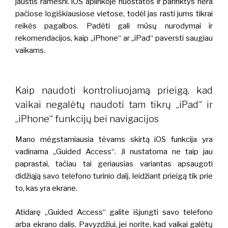
jaustis ramesni. iOS aplinkoje nuostatos ir parinktys nėra
pačiose logiškiausiose vietose, todėl jas rasti jums tikrai
reikės pagalbos. Padėti gali mūsų nurodymai ir
rekomendacijos, kaip „iPhone“ ar „iPad“ paversti saugiau
vaikams.
Kaip naudoti kontroliuojamą prieigą, kad
vaikai negalėtų naudoti tam tikrų „iPad“ ir
„iPhone“ funkcijų bei navigacijos
Mano mėgstamiausia tėvams skirtą iOS funkcija yra
vadinama „Guided Access“. Ji nustatoma ne taip jau
paprastai, tačiau tai geriausias variantas apsaugoti
didžiąją savo telefono turinio dalį, leidžiant prieigą tik prie
to, kas yra ekrane.
Atidarę „Guided Access“ galite išjungti savo telefono
arba ekrano dalis. Pavyzdžiui, jei norite, kad vaikai galėtų