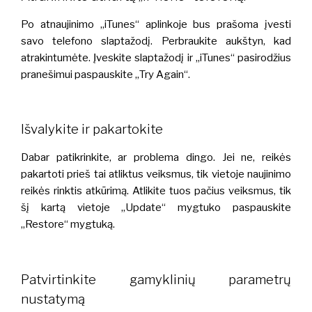
Po atnaujinimo „iTunes“ aplinkoje bus prašoma įvesti
savo telefono slaptažodį. Perbraukite aukštyn, kad
atrakintumėte. Įveskite slaptažodį ir „iTunes“ pasirodžius
pranešimui paspauskite „Try Again“.
Išvalykite ir pakartokite
Dabar patikrinkite, ar problema dingo. Jei ne, reikės
pakartoti prieš tai atliktus veiksmus, tik vietoje naujinimo
reikės rinktis atkūrimą. Atlikite tuos pačius veiksmus, tik
šį kartą vietoje „Update“ mygtuko paspauskite
„Restore“ mygtuką.
Patvirtinkite gamyklinių parametrų
nustatymą