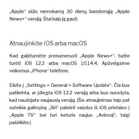
„Apple“ siūlo nemokamą 30 dienų bandomąją „Apple
News+“ versiją. Štai kaip ją gauti.
Atnaujinkite iOS arba macOS
Kad galėtumėte prenumeruoti „Apple News+“, turite
turėti iOS 12.2 arba macOS 10.14.4. Apžvelgsime
veiksmus „iPhone“ telefone.
Eikite į „Settings > General > Software Update“. Čia bus
patikrinta, ar įdiegta iOS 12.2 versiją arba bus nurodyta,
kad naudojate naujausią versiją. (Šis atnaujinimas taip pat
suteikia galimybę „Siri“ paleisti vaizdus iš iOS prietaiso į
„Apple TV“ bei turi keturis naujus „Animoji“, taigi
pašėlkite.)