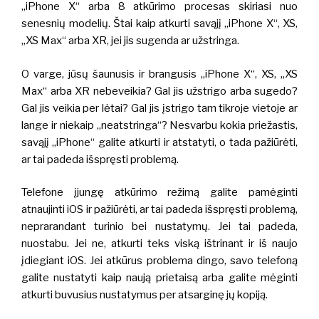
„iPhone X“ arba 8 atkūrimo procesas skiriasi nuo
senesnių modelių. Štai kaip atkurti savąjį „iPhone X“, XS,
„XS Max“ arba XR, jei jis sugenda ar užstringa.
O varge, jūsų šaunusis ir brangusis „iPhone X“, XS, „XS
Max“ arba XR nebeveikia? Gal jis užstrigo arba sugedo?
Gal jis veikia per lėtai? Gal jis įstrigo tam tikroje vietoje ar
lange ir niekaip „neatstringa“? Nesvarbu kokia priežastis,
savąjį „iPhone“ galite atkurti ir atstatyti, o tada pažiūrėti,
ar tai padeda išspręsti problemą.
Telefone įjungę atkūrimo režimą galite pamėginti
atnaujinti iOS ir pažiūrėti, ar tai padeda išspręsti problemą,
neprarandant turinio bei nustatymų. Jei tai padeda,
nuostabu. Jei ne, atkurti teks viską ištrinant ir iš naujo
įdiegiant iOS. Jei atkūrus problema dingo, savo telefoną
galite nustatyti kaip naują prietaisą arba galite mėginti
atkurti buvusius nustatymus per atsarginę jų kopiją.