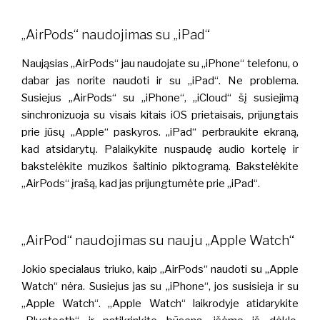
„AirPods“ naudojimas su „iPad“
Naująsias „AirPods“ jau naudojate su „iPhone“ telefonu, o
dabar jas norite naudoti ir su „iPad“. Ne problema.
Susiejus „AirPods“ su „iPhone“, „iCloud“ šį susiejimą
sinchronizuoja su visais kitais iOS prietaisais, prijungtais
prie jūsų „Apple“ paskyros. „iPad“ perbraukite ekraną,
kad atsidarytų. Palaikykite nuspaudę audio kortelę ir
bakstelėkite muzikos šaltinio piktogramą. Bakstelėkite
„AirPods“ įrašą, kad jas prijungtumėte prie „iPad“.
„AirPod“ naudojimas su nauju „Apple Watch“
Jokio specialaus triuko, kaip „AirPods“ naudoti su „Apple
Watch“ nėra. Susiejus jas su „iPhone“, jos susisieja ir su
„Apple Watch“. „Apple Watch“ laikrodyje atidarykite