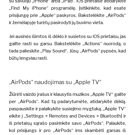
su savuoju „iPhone“ arba „iPad“. iOS prietaise atidarykite
„Find My iPhone“ programėlę. Įsitikinkite, kad esate
prisijungę prie „Apple“ paskyros. Bakstelėkite „AirPods“
ir žemėlapyje turėtų pasirodyti jų buvimo vieta.
Jei ausinės išimtos iš dėklo ir susietos su iOS prietaisu, jas
galite rasti su garsu. Bakstelėkite „Actions“ nuorodą, o
tada palieskite „Play Sound“. Jūsų „AirPods“ pypsės, kad
būtų lengviau rasti.
„AirPods“ naudojimas su „Apple TV“
Žiūrėti vaizdo įrašus ir klausytis muzikos „Apple TV“ galite
per „AirPods“. Kad tą padarytumėte, atidarykite dėklą.
paspauskite ir palaikykite susiejimo mygtuką. „Apple TV“
eikite į „Settings > Remotes and Devices > Bluetooth| ir
iš prietaisų sąrašo pasirinkite savo „AirPods“. Palaukite,
kol prisijungs ir pro „AirPods“ ims skambėti garsas iš