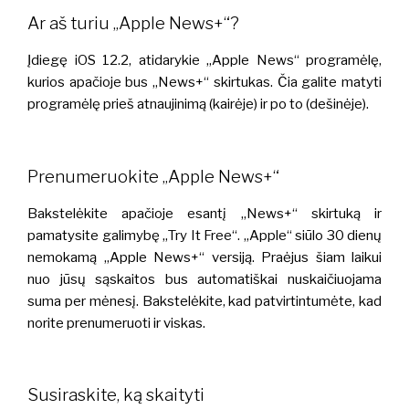
Ar aš turiu „Apple News+“?
Įdiegę iOS 12.2, atidarykie „Apple News“ programėlę,
kurios apačioje bus „News+“ skirtukas. Čia galite matyti
programėlę prieš atnaujinimą (kairėje) ir po to (dešinėje).
Prenumeruokite „Apple News+“
Bakstelėkite apačioje esantį „News+“ skirtuką ir
pamatysite galimybę „Try It Free“. „Apple“ siūlo 30 dienų
nemokamą „Apple News+“ versiją. Praėjus šiam laikui
nuo jūsų sąskaitos bus automatiškai nuskaičiuojama
suma per mėnesį. Bakstelėkite, kad patvirtintumėte, kad
norite prenumeruoti ir viskas.
Susiraskite, ką skaityti