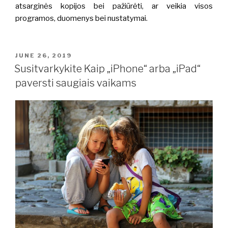
atsarginės kopijos bei pažiūrėti, ar veikia visos
programos, duomenys bei nustatymai.
POSTED
JUNE 26, 2019
ON
Susitvarkykite Kaip „iPhone“ arba „iPad“
paversti saugiais vaikams