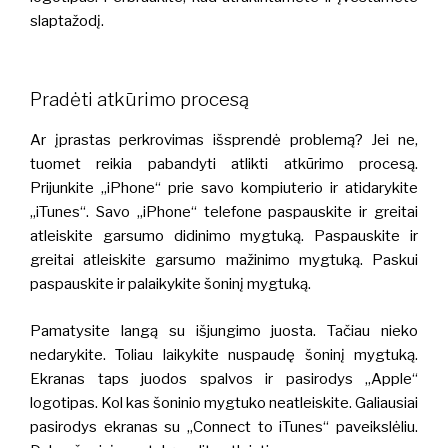
slaptažodį.
Pradėti atkūrimo procesą
Ar įprastas perkrovimas išsprendė problemą? Jei ne,
tuomet reikia pabandyti atlikti atkūrimo procesą.
Prijunkite „iPhone“ prie savo kompiuterio ir atidarykite
„iTunes“. Savo „iPhone“ telefone paspauskite ir greitai
atleiskite garsumo didinimo mygtuką. Paspauskite ir
greitai atleiskite garsumo mažinimo mygtuką. Paskui
paspauskite ir palaikykite šoninį mygtuką.
Pamatysite langą su išjungimo juosta. Tačiau nieko
nedarykite. Toliau laikykite nuspaudę šoninį mygtuką.
Ekranas taps juodos spalvos ir pasirodys „Apple“
logotipas. Kol kas šoninio mygtuko neatleiskite. Galiausiai
pasirodys ekranas su „Connect to iTunes“ paveikslėliu.