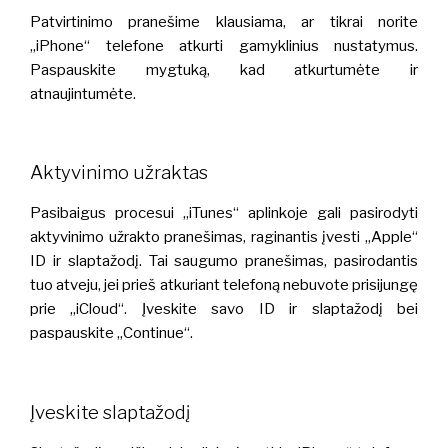
Patvirtinimo pranešime klausiama, ar tikrai norite
„iPhone“ telefone atkurti gamyklinius nustatymus.
Paspauskite mygtuką, kad atkurtumėte ir
atnaujintumėte.
Aktyvinimo užraktas
Pasibaigus procesui „iTunes“ aplinkoje gali pasirodyti
aktyvinimo užrakto pranešimas, raginantis įvesti „Apple“
ID ir slaptažodį. Tai saugumo pranešimas, pasirodantis
tuo atveju, jei prieš atkuriant telefoną nebuvote prisijungę
prie „iCloud“. Įveskite savo ID ir slaptažodį bei
paspauskite „Continue“.
Įveskite slaptažodį