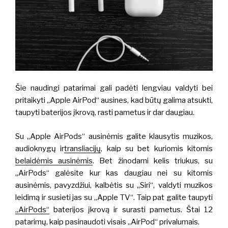
Šie naudingi patarimai gali padėti lengviau valdyti bei
pritaikyti „Apple AirPod“ ausines, kad būtų galima atsukti,
taupyti baterijos įkrovą, rasti pametus ir dar daugiau.
Su „Apple AirPods“ ausinėmis galite klausytis muzikos,
audioknygų ir
transliacijų
, kaip su bet kuriomis kitomis
belaidėmis ausinėmis
. Bet žinodami kelis triukus, su
„AirPods“ galėsite kur kas daugiau nei su kitomis
ausinėmis, pavyzdžiui, kalbėtis su „Siri“, valdyti muzikos
leidimą ir susieti jas su „Apple TV“. Taip pat galite taupyti
„AirPods“
baterijos įkrovą ir surasti pametus. Štai 12
patarimų, kaip pasinaudoti visais „AirPod“ privalumais.