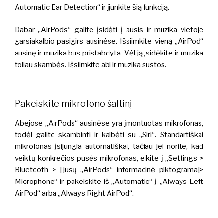
Automatic Ear Detection“ ir įjunkite šią funkciją.
Dabar „AirPods“ galite įsidėti į ausis ir muzika vietoje
garsiakalbio pasigirs ausinėse. Išsiimkite vieną „AirPod“
ausinę ir muzika bus pristabdyta. Vėl ją įsidėkite ir muzika
toliau skambės. Išsiimkite abi ir muzika sustos.
Pakeiskite mikrofono šaltinį
Abejose „AirPods“ ausinėse yra įmontuotas mikrofonas,
todėl galite skambinti ir kalbėti su „Siri“. Standartiškai
mikrofonas įsijungia automatiškai, tačiau jei norite, kad
veiktų konkrečios pusės mikrofonas, eikite į „Settings >
Bluetooth > [jūsų „AirPods“ informacinė piktograma]>
Microphone“ ir pakeiskite iš „Automatic“ į „Always Left
AirPod“ arba „Always Right AirPod“.