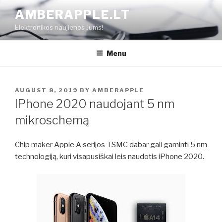
Skip
AMBERAPPLE.LT
to
Elektronikos naujienos Jums!
content
Menu
POSTED
AUGUST 8, 2019
BY
AMBERAPPLE
ON
IPhone 2020 naudojant 5 nm
mikroschemą
Chip maker Apple A serijos TSMC dabar gali gaminti 5 nm
technologiją, kuri visapusiškai leis naudotis iPhone 2020.