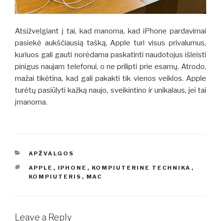
Atsižvelgiant į tai, kad manoma, kad iPhone pardavimai
pasiekė aukščiausią tašką, Apple turi visus privalumus,
kuriuos gali gauti norėdama paskatinti naudotojus išleisti
pinigus naujam telefonui, o ne prilipti prie esamų. Atrodo,
mažai tikėtina, kad gali pakakti tik vienos veiklos. Apple
turėtų pasiūlyti kažką naujo, sveikintino ir unikalaus, jei tai
įmanoma.
CATEGORIES
APŽVALGOS
TAGS
APPLE
,
IPHONE
,
KOMPIUTERINE TECHNIKA
,
KOMPIUTERIS
,
MAC
Leave a Reply