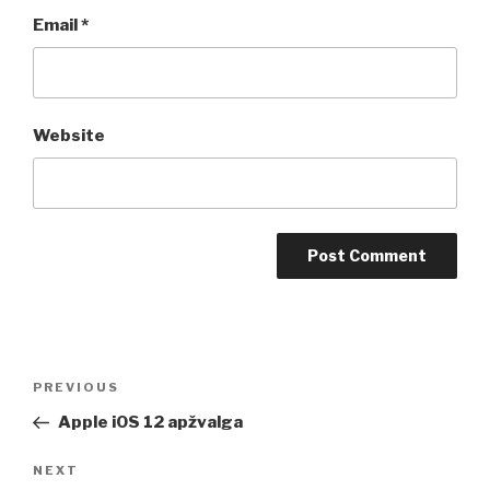
Email
*
Website
Post
Previous
PREVIOUS
navigation
Post
Apple iOS 12 apžvalga
Next
NEXT