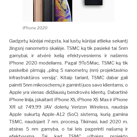
iPhone 2020
Gadgetų kūrėjai mėgsta, kai lustų kūrėjai atlieka sekantį
žingsnį nanometro skalėje. TSMC ką tik pasiekė tai 5nm
gamybai, ir atvėrė kelią efektyvesniems ir našiems
iPhone 2020 modeliams. Pagal 9To5Mac, TSMC ką tik
paskelbė pirmąją „pilną 5 nanometrų (nm) projektavimo
infrastruktūros versiją“.
Kitaip tariant, TSMC dabar gali
paimti 5nm mikroschemų ir gaminti juos savo klientams, o
Apple yra vienas didžiausių bendrovės klientų. Dabartinė
iPhone linija, įskaitant iPhone XS, iPhone XS Max ir iPhone
XR už 749,99 JAV dolerių Verizon Wireless, naudoja
Apple sukurtą Apple-A12 (SoC) sistemą, kurią gamina
TSMC, naudojant 7 nm. procesą. Tikimasi, kad 2020 m.
atsiras 5 nm gamyba, o tai leis pagerinti našumą ir
efektyvumą.
Tai, kad TSMC užbaigs projekto