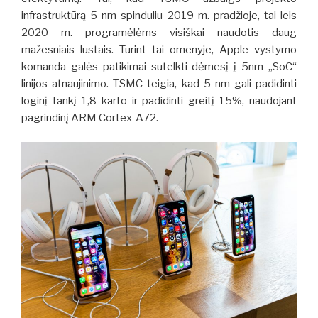
infrastruktūrą 5 nm spinduliu 2019 m. pradžioje, tai leis
2020 m. programėlėms visiškai naudotis daug
mažesniais lustais.
Turint tai omenyje, Apple vystymo
komanda galės patikimai sutelkti dėmesį į 5nm „SoC“
linijos atnaujinimo.
TSMC teigia, kad 5 nm gali padidinti
loginį tankį 1,8 karto ir padidinti greitį 15%, naudojant
pagrindinį ARM Cortex-A72.