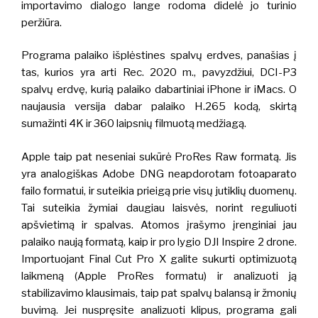
importavimo dialogo lange rodoma didelė jo turinio
peržiūra.
Programa palaiko išplėstines spalvų erdves, panašias į
tas, kurios yra arti Rec. 2020 m., pavyzdžiui, DCI-P3
spalvų erdvę, kurią palaiko dabartiniai iPhone ir iMacs. O
naujausia versija dabar palaiko H.265 kodą, skirtą
sumažinti 4K ir 360 laipsnių filmuotą medžiagą.
Apple taip pat neseniai sukūrė ProRes Raw formatą. Jis
yra analogiškas Adobe DNG neapdorotam fotoaparato
failo formatui, ir suteikia prieigą prie visų jutiklių duomenų.
Tai suteikia žymiai daugiau laisvės, norint reguliuoti
apšvietimą ir spalvas. Atomos įrašymo įrenginiai jau
palaiko naują formatą, kaip ir pro lygio DJI Inspire 2 drone.
Importuojant Final Cut Pro X galite sukurti optimizuotą
laikmeną (Apple ProRes formatu) ir analizuoti ją
stabilizavimo klausimais, taip pat spalvų balansą ir žmonių
buvimą. Jei nuspręsite analizuoti klipus, programa gali