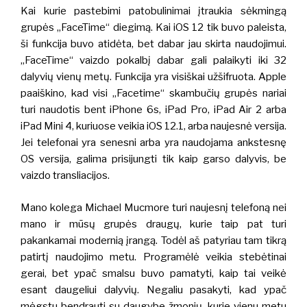
Kai kurie pastebimi patobulinimai įtraukia sėkmingą
grupės „FaceTime“ diegimą. Kai iOS 12 tik buvo paleista,
ši funkcija buvo atidėta, bet dabar jau skirta naudojimui.
„FaceTime“ vaizdo pokalbį dabar gali palaikyti iki 32
dalyvių vienų metų. Funkcija yra visiškai užšifruota. Apple
paaiškino, kad visi „Facetime“ skambučių grupės nariai
turi naudotis bent iPhone 6s, iPad Pro, iPad Air 2 arba
iPad Mini 4, kuriuose veikia iOS 12.1, arba naujesnė versija.
Jei telefonai yra senesni arba yra naudojama ankstesnę
OS versija, galima prisijungti tik kaip garso dalyvis, be
vaizdo transliacijos.
Mano kolega Michael Mucmore turi naujesnį telefoną nei
mano ir mūsų grupės draugų, kurie taip pat turi
pakankamai modernią įrangą. Todėl aš patyriau tam tikrą
patirtį naudojimo metu. Programėlė veikia stebėtinai
gerai, bet ypač smalsu buvo pamatyti, kaip tai veikė
esant daugeliui dalyvių. Negaliu pasakyti, kad ypač
mėgstu bendrauti su daugybe žmonių, kurie vienu metu