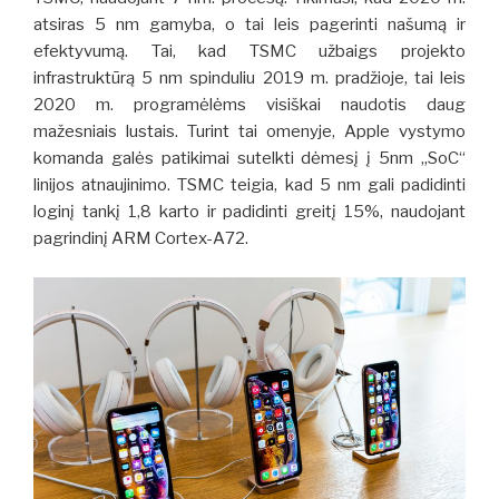
atsiras 5 nm gamyba, o tai leis pagerinti našumą ir
efektyvumą.
Tai, kad TSMC užbaigs projekto
infrastruktūrą 5 nm spinduliu 2019 m. pradžioje, tai leis
2020 m. programėlėms visiškai naudotis daug
mažesniais lustais.
Turint tai omenyje, Apple vystymo
komanda galės patikimai sutelkti dėmesį į 5nm „SoC“
linijos atnaujinimo.
TSMC teigia, kad 5 nm gali padidinti
loginį tankį 1,8 karto ir padidinti greitį 15%, naudojant
pagrindinį ARM Cortex-A72.