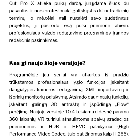
Cut Pro X atlieka puikų darbą, jungdama šiuos du
pasaulius, ir, nors profesionalai gali skųstis dėl netradicinių
terminų, o mėgėjai gali nugalėti savo sudėtingus
projektus, ji pasirodo esą puiki priemonė abiem:
profesionalaus vaizdo redagavimo programinės įrangos
redakcinis pasirinkimas.
Kas gi naujo šioje versijoje?
Programėlėje jau seniai yra atkurtos iš pradžių
trūkstamos profesionalaus lygio funkcijos, įskaitant
daugialypės kameros redagavimą, XML importavimą ir
išorinių monitorių palaikymą. Atsirado daug naujų funkcijų,
įskaitant galingą 3D antraštę ir įspūdingą „Flow“
perėjimą. Naujoje versijoje 10.4 teikiama didesnė parama
360 laipsnių VR turiniui, atnaujintoms spalvų gradacijos
priemonėms ir HDR ir HEVC palaikymui (High
Performance Video Codec, taip pat žinomas kaip H.265).