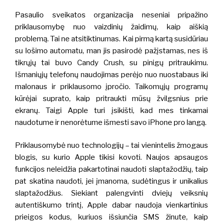
Pasaulio sveikatos organizacija neseniai pripažino
priklausomybę nuo vaizdinių žaidimų, kaip aiškią
problemą. Tai ne atsitiktinumas. Kai pirmą kartą susidūriau
su lošimo automatu, man jis pasirodė pažįstamas, nes iš
tikrųjų tai buvo Candy Crush, su pinigų pritraukimu.
Išmaniųjų telefonų naudojimas perėjo nuo
nuostabaus iki
malonaus ir priklausomo įpročio. Taikomųjų programų
kūrėjai suprato, kaip pritraukti mūsų žvilgsnius prie
ekranų. Taigi Apple turi įsikišti, kad mes tinkamai
naudotume ir nenorėtume išmesti savo iPhone pro langą.
Priklausomybė nuo technologijų – tai vienintelis žmogaus
blogis, su kurio Apple tikisi kovoti. Naujos apsaugos
funkcijos neleidžia pakartotinai naudoti slaptažodžių, taip
pat skatina naudoti, jei įmanoma, sudėtingus ir unikalius
slaptažodžius. Siekiant palengvinti dviejų veiksnių
autentiškumo trintį, Apple dabar naudoja vienkartinius
prieigos kodus, kuriuos išsiunčia SMS žinute, kaip