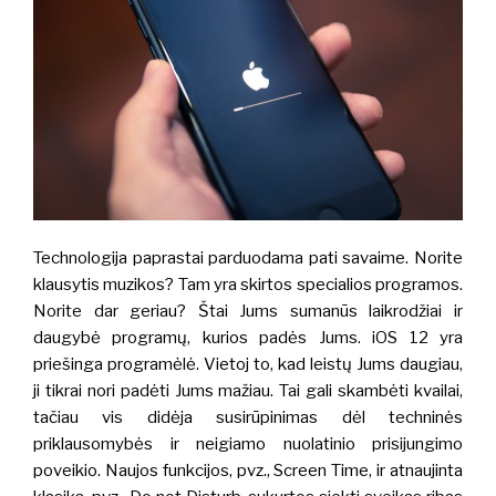
Technologija paprastai parduodama pati savaime. Norite
klausytis muzikos? Tam yra skirtos specialios programos.
Norite dar geriau? Štai Jums sumanūs laikrodžiai ir
daugybė programų, kurios padės Jums. iOS 12 yra
priešinga programėlė. Vietoj to, kad leistų Jums daugiau,
ji tikrai nori padėti Jums mažiau. Tai gali skambėti kvailai,
tačiau vis didėja susirūpinimas dėl techninės
priklausomybės ir neigiamo nuolatinio prisijungimo
poveikio.
Naujos funkcijos, pvz., Screen Time, ir atnaujinta