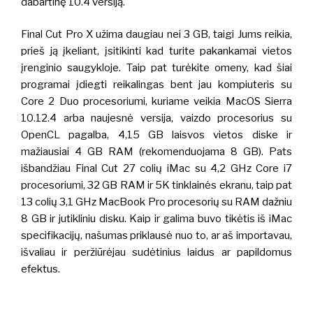
dabartinę 10.4 versiją.
Final Cut Pro X užima daugiau nei 3 GB, taigi Jums reikia,
prieš ją įkeliant, įsitikinti kad turite pakankamai vietos
įrenginio saugykloje. Taip pat turėkite omeny, kad šiai
programai įdiegti reikalingas bent jau kompiuteris su
Core 2 Duo procesoriumi, kuriame veikia MacOS Sierra
10.12.4 arba naujesnė versija, vaizdo procesorius su
OpenCL pagalba, 4,15 GB laisvos vietos diske ir
mažiausiai 4 GB RAM (rekomenduojama 8 GB). Pats
išbandžiau Final Cut 27 colių iMac su 4,2 GHz Core i7
procesoriumi, 32 GB RAM ir 5K tinklainės ekranu, taip pat
13 colių 3,1 GHz MacBook Pro procesorių su RAM dažniu
8 GB ir jutikliniu disku. Kaip ir galima buvo tikėtis iš iMac
specifikacijų, našumas priklausė nuo to, ar aš importavau,
išvaliau ir peržiūrėjau sudėtinius laidus ar papildomus
efektus.