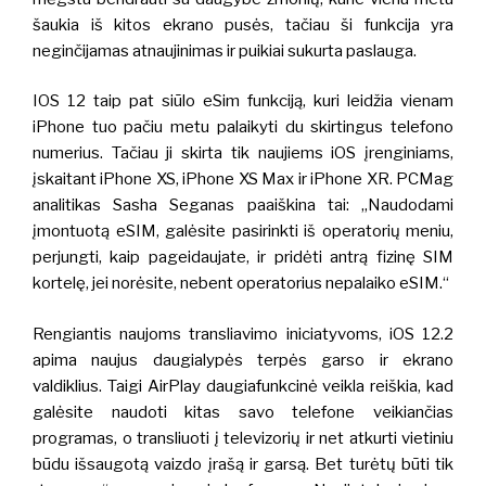
šaukia iš kitos ekrano pusės, tačiau ši funkcija yra
neginčijamas atnaujinimas ir puikiai sukurta paslauga.
IOS 12 taip pat siūlo eSim funkciją, kuri leidžia vienam
iPhone tuo pačiu metu palaikyti du skirtingus telefono
numerius. Tačiau ji skirta tik naujiems iOS įrenginiams,
įskaitant iPhone XS, iPhone XS Max ir iPhone XR. PCMag
analitikas Sasha Seganas paaiškina tai: „Naudodami
įmontuotą eSIM, galėsite pasirinkti iš operatorių meniu,
perjungti, kaip pageidaujate, ir pridėti antrą fizinę SIM
kortelę, jei norėsite, nebent operatorius nepalaiko eSIM.“
Rengiantis naujoms transliavimo iniciatyvoms, iOS 12.2
apima naujus daugialypės terpės garso ir ekrano
valdiklius.
Taigi AirPlay daugiafunkcinė veikla reiškia, kad
galėsite naudoti kitas savo telefone veikiančias
programas, o transliuoti į televizorių ir net atkurti vietiniu
būdu išsaugotą vaizdo įrašą ir garsą. Bet turėtų būti tik