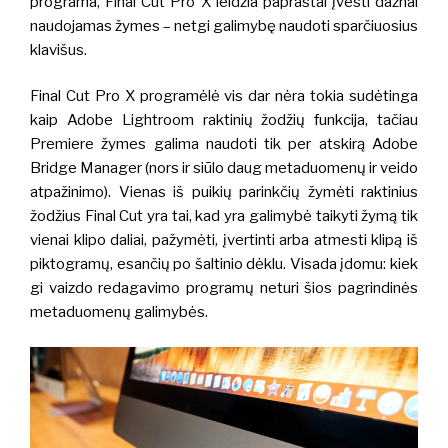
programa, Final Cut Pro X leidžia paprastai įvesti dažnai
naudojamas žymes – netgi galimybę naudoti sparčiuosius
klavišus.
Final Cut Pro X programėlė vis dar nėra tokia sudėtinga
kaip Adobe Lightroom raktinių žodžių funkcija, tačiau
Premiere žymes galima naudoti tik per atskirą Adobe
Bridge Manager (nors ir siūlo daug metaduomenų ir veido
atpažinimo).
Vienas iš puikių parinkčių žymėti raktinius
žodžius Final Cut yra tai, kad yra galimybė taikyti žymą tik
vienai klipo daliai, pažymėti, įvertinti arba atmesti klipą iš
piktogramų, esančių po šaltinio dėklu.
Visada įdomu: kiek
gi vaizdo redagavimo programų neturi šios pagrindinės
metaduomenų galimybės.