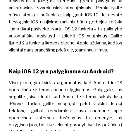
atsisiųstas ir įdiegtas stebėtinai greitai, palyginus su
ankstesniais svarbiausiais atnaujinimais.
Perskaitykite
mūsų istoriją ir sužinokite, kaip gauti iOS 12. Jei nesate
tiesioginio iOS naujinimo rankiniu būdu gerbėjas, reiškia
Jums tikrai pasisekė.
Nauja iOS 12 funkcija – tai galimybė
automatiškai atsisiųsti ir įdiegti iOS naujinimus. Galite
įjungti šią funkciją įkrovos ekrane.
Apple užtikrina, kad jos
klientai gaus pranešimą prieš diegdami naujinimus.
Kaip iOS 12 yra palyginama su Android?
Visų pirma, yra tvirtas argumentas, kad Android ir iOS
operacinės sistemos nebūtų lyginamos.
Galų gale, Jūs
negalite įsivaizduoti, kad Android sistema suksis Jūsų
iPhone. Tačiau galite nuspręsti pirkti visiškai kitokį
telefoną, galbūt remdamiesi savo nuomone apie
operacines sistemas. Turėdamas tai omenyje, aš
palyginau juos, bet tik siekiant parodyti įvairius požiūrius į