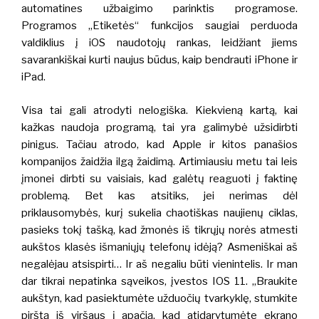
automatines užbaigimo parinktis programose.
Programos „Etiketės“ funkcijos
saugiai perduoda
valdiklius į iOS naudotojų rankas, leidžiant jiems
savarankiškai kurti naujus būdus, kaip bendrauti iPhone ir
iPad.
Visa tai gali atrodyti nelogiška.
Kiekvieną kartą, kai
kažkas naudoja programą, tai yra galimybė užsidirbti
pinigus.
Tačiau atrodo, kad Apple ir kitos panašios
kompanijos žaidžia ilgą žaidimą. Artimiausiu metu tai leis
įmonei dirbti su vaisiais, kad galėtų reaguoti į faktinę
problemą.
Bet kas atsitiks, jei nerimas dėl
priklausomybės, kurį sukelia chaotiškas naujienų ciklas,
pasieks tokį tašką, kad žmonės iš tikrųjų norės atmesti
aukštos klasės išmaniųjų telefonų idėją?
Asmeniškai aš
negalėjau atsispirti… Ir aš negaliu būti vienintelis. Ir man
dar tikrai nepatinka sąveikos, įvestos IOS 11.
„
Braukite
aukštyn, kad pasiektumėte užduočių tvarkyklę, stumkite
pirštą iš viršaus į apačią, kad atidarytumėte ekrano