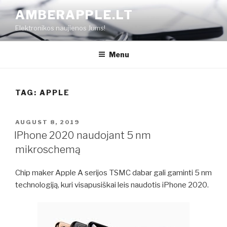
Skip
AMBERAPPLE.LT
to
Elektronikos naujienos Jums!
content
Menu
TAG:
APPLE
POSTED
AUGUST 8, 2019
ON
IPhone 2020 naudojant 5 nm
mikroschemą
Chip maker Apple A serijos TSMC dabar gali gaminti 5 nm
technologiją, kuri visapusiškai leis naudotis iPhone 2020.