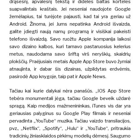
drąsesnį, apvalesnį tekstą ir dideles baltas korteles
suapvalintais kraštais.
Jei neseniai naudojote Google
žemėlapius, tai turėjote pajausti, kad tai yra geriau už
Android. Žinoma, jei Jums nepatinka Android išvaizda,
galite įdiegti naują namų programą ir visiškai pakeisti
telefono išvaizdą.
Savo ruožtu Apple kompanija laikosi
savo dizaino kalbos, kuri tarnavo pastaruosius kelerius
metus, naudodama savo šriftą virš neryškių, skaidrių
plokščių.
Praėjusiais metais Apple App Store buvo žymiai
atnaujinta, ir dabar šis dizainas, užpildytas erdvėmis,
pasirodė App knygoje, taip pat ir Apple News.
Tačiau kai kurie dalykai nėra panašūs.
„IOS App Store
tebėra monumentali jėga, tačiau Google beveik uždarė
spragą.
Kaip medijos mažmenininkas,
iTunes vis dar yra
geriausias
palyginus su Google Play filmais ir neseniai
pervadinta „YouTube“ muzika.
Tačiau vaizdo transliacijos,
pvz., „Netflix“, „Spotify“, „Hulu“ ir „YouTube“, pritraukia
tradicinių žiniasklaidos pirkimų modelių dėmesį.
Saugumo