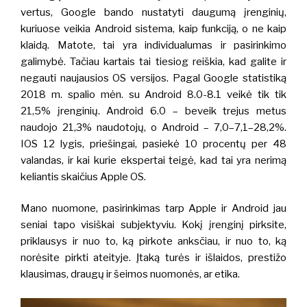
vertus, Google bando nustatyti daugumą įrenginių,
kuriuose veikia Android sistema, kaip funkciją, o ne kaip
klaidą. Matote, tai yra individualumas ir pasirinkimo
galimybė. Tačiau kartais tai tiesiog reiškia, kad galite ir
negauti naujausios OS versijos. Pagal Google statistiką
2018 m. spalio mėn. su Android 8.0-8.1 veikė tik tik
21,5% įrenginių.
Android 6.0 – beveik trejus metus
naudojo 21,3% naudotojų, o Android – 7,0–7,1–28,2%.
IOS 12 lygis, priešingai, pasiekė 10 procentų per 48
valandas, ir kai kurie ekspertai teigė, kad tai yra nerimą
keliantis skaičius Apple OS.
Mano nuomone, pasirinkimas tarp Apple ir Android jau
seniai tapo visiškai subjektyviu. Kokį įrenginį pirksite,
priklausys ir nuo to, ką pirkote anksčiau, ir nuo to, ką
norėsite pirkti ateityje. Įtaką turės ir išlaidos, prestižo
klausimas, draugų ir šeimos nuomonės, ar etika.