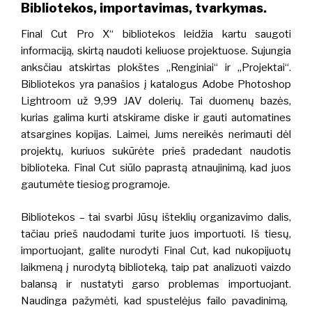
Bibliotekos, importavimas, tvarkymas.
Final Cut Pro X“ bibliotekos leidžia kartu saugoti
informaciją, skirtą naudoti keliuose projektuose. Sujungia
anksčiau atskirtas plokštes „Renginiai“ ir „Projektai“.
Bibliotekos yra panašios į katalogus Adobe Photoshop
Lightroom už 9,99 JAV dolerių. Tai duomenų bazės,
kurias galima kurti atskirame diske ir gauti automatines
atsargines kopijas. Laimei, Jums nereikės nerimauti dėl
projektų, kuriuos sukūrėte prieš pradedant naudotis
biblioteka. Final Cut siūlo paprastą atnaujinimą, kad juos
gautumėte tiesiog programoje.
Bibliotekos – tai svarbi Jūsų išteklių organizavimo dalis,
tačiau prieš naudodami turite juos importuoti. Iš tiesų,
importuojant, galite nurodyti Final Cut, kad nukopijuotų
laikmeną į nurodytą biblioteką, taip pat analizuoti vaizdo
balansą ir nustatyti garso problemas importuojant.
N
audinga pažymėti, kad spustelėjus failo pavadinimą,