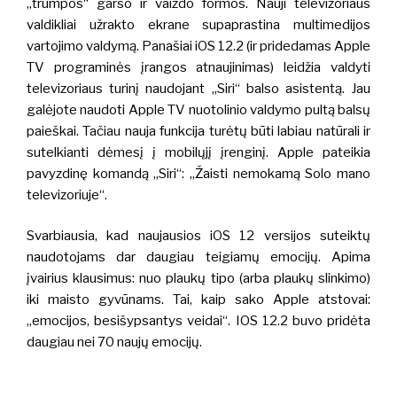
„trumpos“ garso ir vaizdo formos. Nauji televizoriaus
valdikliai užrakto ekrane supaprastina multimedijos
vartojimo valdymą.
Panašiai iOS 12.2 (ir pridedamas Apple
TV programinės įrangos atnaujinimas) leidžia valdyti
televizoriaus turinį naudojant „Siri“ balso asistentą.
Jau
galėjote naudoti Apple TV nuotolinio valdymo pultą balsų
paieškai. Tačiau nauja funkcija turėtų būti labiau natūrali ir
sutelkianti dėmesį į mobilųjį įrenginį. Apple pateikia
pavyzdinę komandą „Siri“: „Žaisti nemokamą Solo mano
televizoriuje“.
Svarbiausia, kad naujausios iOS 12 versijos suteiktų
naudotojams dar daugiau teigiamų emocijų. Apima
įvairius klausimus: nuo plaukų tipo (arba plaukų slinkimo)
iki maisto gyvūnams. Tai, kaip sako Apple atstovai:
„emocijos, besišypsantys veidai“. IOS 12.2 buvo pridėta
daugiau nei 70 naujų emocijų.