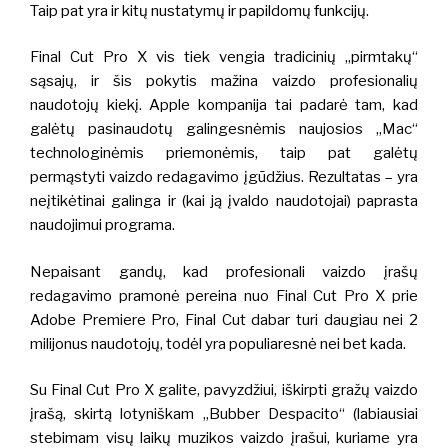
Taip pat yra ir kitų nustatymų ir papildomų funkcijų.
Final Cut Pro X vis tiek vengia tradicinių „pirmtakų“
sąsajų, ir šis pokytis mažina vaizdo profesionalių
naudotojų kiekį. Apple kompanija tai padarė tam, kad
galėtų pasinaudotų galingesnėmis naujosios „Mac“
technologinėmis priemonėmis, taip pat galėtų
permąstyti vaizdo redagavimo įgūdžius. Rezultatas – yra
neįtikėtinai galinga ir (kai ją įvaldo naudotojai) paprasta
naudojimui programa.
Nepaisant gandų, kad profesionali vaizdo įrašų
redagavimo pramonė pereina nuo Final Cut Pro X prie
Adobe Premiere Pro, Final Cut dabar turi daugiau nei 2
milijonus naudotojų, todėl yra populiaresnė nei bet kada.
Su Final Cut Pro X galite, pavyzdžiui, iškirpti gražų vaizdo
įrašą, skirtą lotyniškam „Bubber Despacito“ (labiausiai
stebimam visų laikų muzikos vaizdo įrašui, kuriame yra