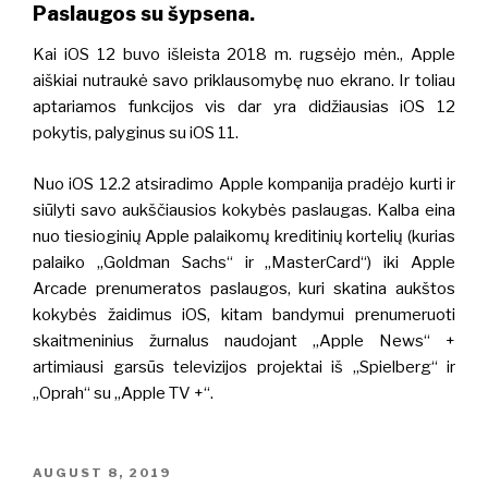
Paslaugos su šypsena.
Kai iOS 12 buvo išleista 2018 m. rugsėjo mėn., Apple
aiškiai nutraukė savo priklausomybę nuo ekrano.
Ir toliau
aptariamos funkcijos vis dar yra didžiausias iOS 12
pokytis, palyginus su iOS 11.
Nuo iOS 12.2 atsiradimo Apple kompanija pradėjo kurti ir
siūlyti savo aukščiausios kokybės paslaugas. Kalba eina
nuo tiesioginių Apple palaikomų kreditinių kortelių (kurias
palaiko „Goldman Sachs“ ir „MasterCard“) iki Apple
Arcade prenumeratos paslaugos, kuri skatina aukštos
kokybės žaidimus iOS, kitam bandymui prenumeruoti
skaitmeninius žurnalus naudojant „Apple News“ +
artimiausi garsūs televizijos projektai iš „Spielberg“ ir
„Oprah“ su „Apple TV +“.
POSTED
AUGUST 8, 2019