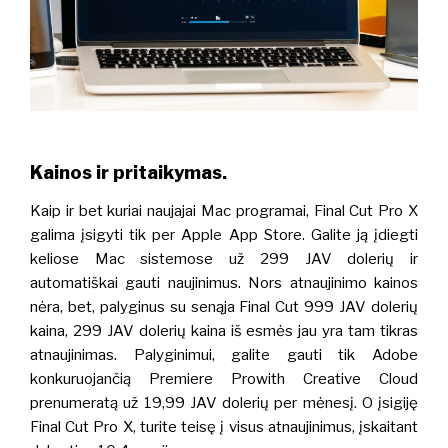
Kainos ir pritaikymas.
Kaip ir bet kuriai naujajai Mac programai, Final Cut Pro X
galima įsigyti tik per Apple App Store. Galite ją įdiegti
keliose Mac sistemose už 299 JAV dolerių ir
automatiškai gauti naujinimus. Nors atnaujinimo kainos
nėra, bet, palyginus su senąja Final Cut 999 JAV dolerių
kaina, 299 JAV dolerių kaina iš esmės jau yra tam tikras
atnaujinimas. Palyginimui, galite gauti tik Adobe
konkuruojančią Premiere Prowith Creative Cloud
prenumeratą už 19,99 JAV dolerių per mėnesį. O įsigiję
Final Cut Pro X, turite teisę į visus atnaujinimus, įskaitant