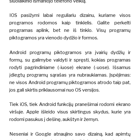
šiuolaikinio išmaniojo telefono veiklą.
IOS pasižymi labai reguliariu dizainu, kuriame visos
programos rodomos kaip tinklelis. Galite perkelti
programas aplink, bet ne iš tinklo.
Visų programų
piktogramos yra vienodo dydžio ir formos.
Android programų piktogramos yra įvairių dydžių ir
formų, su galimybe valdyti ir spręsti, kokias programas
rodyti pagrindiniame (-iuose) ekrane (-uose). Išsamus
įdiegtų programų sąrašas yra nubraukiamas.
Įspėjimas:
ne visos Android programų piktogramos atrodo taip pat,
jos gali skirtis priklausomai nuo OS versijos.
Tiek iOS, tiek Android funkcijų pranešimai rodomi ekrano
viršuje. Apple išleido visus skirtingus skydus, kurie yra
rodomi pasukus į dešinę, aukštyn ir žemyn.
Neseniai ir Google atnaujino savo dizainą, kad apimtų