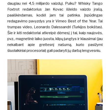
daugiau nei 4,5 milijardo vaizdų). Puiku? Whisky Tango
Foxtrot redaktorius Jan Kovac išleido vaizdo įrašą,
paaiškindamas, kodėl jam tai patinka. Įspūdingas
redagavimo pavyzdys yra ir Vimeo Best of the Year. Tai
trumpas video, Leonardo Dalessandri (Turkijos bokštas).
Šie ir kiti redaktoriai atkreipė dėmesį į tai, kaip naujovės,
pvz., magnetinė laiko juosta, klipų jungtys ir klausimai (jau
nekalbant apie greitesnį našumą, kurio pasižymi
šiuolaikiniai procesoriai) gali padaryti jų darbą lengvesniu.