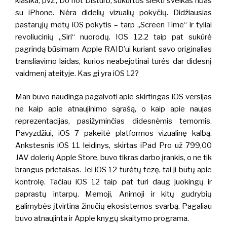
klasika, pvz., Do not Disturb, sukurtos siekti sveikas ribas
su iPhone. Nėra didelių vizualių pokyčių. Didžiausias
pastarųjų metų iOS pokytis – tarp „Screen Time“ ir tyliai
revoliucinių „Siri“ nuorodų.
IOS 12.2 taip pat sukūrė
pagrindą būsimam Apple RAID’ui kuriant savo originalias
transliavimo laidas, kurios neabejotinai turės dar didesnį
vaidmenį ateityje. Kas gi yra iOS 12?
Man buvo naudinga pagalvoti apie skirtingas iOS versijas
ne kaip apie atnaujinimo sąrašą, o kaip apie naujas
reprezentacijas, pasižyminčias didesnėmis temomis.
Pavyzdžiui, iOS 7 pakeitė platformos vizualinę kalbą.
Ankstesnis iOS 11 leidinys, skirtas iPad Pro už 799,00
JAV dolerių Apple Store, buvo tikras darbo įrankis, o ne tik
brangus prietaisas. Jei iOS 12 turėtų tezę, tai ji būtų apie
kontrolę. Tačiau iOS 12 taip pat turi daug juokingų ir
paprastų intarpų.
Memoji, Animoji ir kitų gudrybių
galimybės įtvirtina žinučių ekosistemos svarbą. Pagaliau
buvo atnaujinta ir Apple knygų skaitymo programa.