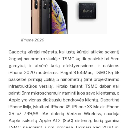
iPhone 2020
Gadgetų kūrėjai mėgsta, kai lustų kūrėjai atlieka sekantį
žingsnį nanometro skalėje. TSMC ką tik pasiekė tai 5nm
gamybai, ir atvėrė kelią efektyvesniems ir našiems
iPhone 2020 modeliams. Pagal 9To5Mac, TSMC ką tik
paskelbė pirmąją „pilną 5 nanometrų (nm) projektavimo
infrastruktūros versiją“.
Kitaip tariant, TSMC dabar gali
paimti 5nm mikroschemų ir gaminti juos savo klientams, o
Apple yra vienas didžiausių bendrovės klientų. Dabartinė
iPhone linija, įskaitant iPhone XS, iPhone XS Max ir iPhone
XR už 749,99 JAV dolerių Verizon Wireless, naudoja
Apple sukurtą Apple-A12 (SoC) sistemą, kurią gamina
TSMC, naudojant 7 nm. procesą. Tikimasi, kad 2020 m.