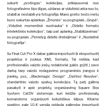
sukurti „protingas“ kolekcijas, priklausomai nuo
fotografavimo tipo (ilgas, uždaras ar vidutinis) arba nuo to,
stabili ar nestabili yra fotografija.
Mano greito testo metu
buvo sukurtas aplankas „Žmonės“
su pogrupiais „Grupė“,
„Vidutinė momentinė nuotrauka“ ir „Didelio formato
intelektinės kolekcijos“, taip pat aplanką „Stabilizavimas“
su pogrupiais „Pernelyg didelis drebėjimas“ ir „Nuolatinė
fotografija“.
Su Final Cut Pro X dabar galima importuoti (ir eksportuoti)
projektus ir įvykius XML formatu. Tai reiškia, kad
profesionalūs vaizdo įrašų redaktoriai galės grįžti į savo
darbą tarp vaizdo redagavimo programinės įrangos ir
įrankių, pvz., „Blackmagic Design“ „DaVinci Resolve“,
standartinio vaizdo spalvų korekcijos.
Tą patį galima
pasakyti ir apie projektų organizavimą Square Box
System CatDV sistemoje, kuri leidžia profesionalų
komandoms organizuoti kokybiškus klipus. Kitame
spektro gale 10.4 versija prideda galimybę importuoti