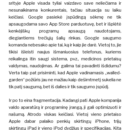
srityje Apple visada tyliai vaizdavo save neliečiama ir
nesunaikinama konkurentais, tačiau situacija su laiku
keičiasi. Google pasiekė įspūdingą sėkmę ne tik
apsaugodama savo App Store parduotuvę, bet ir išplėtė
kenkėjiškų programų apsaugą naudotojams,
diegiantiems trečiųjų šalių rinkas.
Google saugumo
komanda nebesako apie tai, ką ir kaip jie darė.
Vietoj to, jie
tikisi išleisti naujus išmaniuosius telefonus, kuriems
reikalinga itin saugi sistema, pvz., medicinos prietaisų
valdymas, naudojimas. Ar galima tai pavadinti išdidumu?
Verta taip pat prisiminti, kad Apple vadinamasis „walled-
garden“ požiūris jau ne mažiau kaip dešimtmetį sukelia ne
tik patį saugumą, bet iš dalies ir tik saugumo įspūdį.
Ir po to eina fragmentacija. Kadangi pati Apple kompanija
valdo aparatūrą ir programinę įrangą, ji gali optimizuoti ir
našumą. Atrodo viskas keičiasi. Vietoj vieno prietaiso
Apple dabar palaiko penkių skirtingų iPhone, trijų
skirtingų iPad ir vieno iPod dydžius ir specifikacijas. Kita