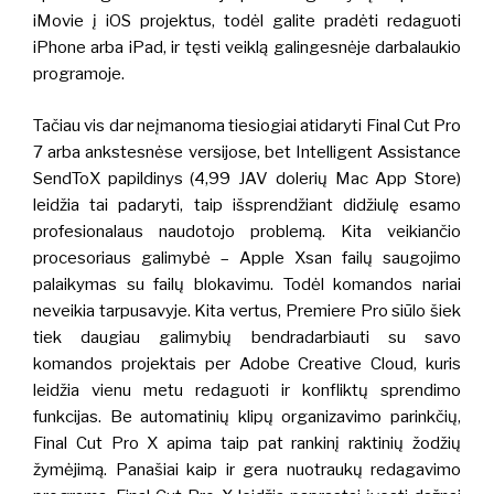
iMovie į iOS projektus, todėl galite pradėti redaguoti
iPhone arba iPad, ir tęsti veiklą galingesnėje darbalaukio
programoje.
Tačiau vis dar neįmanoma tiesiogiai atidaryti Final Cut Pro
7 arba ankstesnėse versijose, bet Intelligent Assistance
SendToX papildinys (4,99 JAV dolerių Mac App Store)
leidžia tai padaryti, taip išsprendžiant didžiulę esamo
profesionalaus naudotojo problemą. Kita veikiančio
procesoriaus galimybė – Apple Xsan failų saugojimo
palaikymas su failų blokavimu. Todėl komandos nariai
neveikia tarpusavyje. Kita vertus, Premiere Pro siūlo šiek
tiek daugiau galimybių bendradarbiauti su savo
komandos projektais per Adobe Creative Cloud, kuris
leidžia vienu metu redaguoti ir konfliktų sprendimo
funkcijas. Be automatinių klipų organizavimo parinkčių,
Final Cut Pro X apima taip pat rankinį raktinių žodžių
žymėjimą.
Panašiai kaip ir gera nuotraukų redagavimo