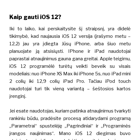
Kaip gauti iOS 12?
Iki to laiko, kai perskaitysite šį straipsnį, yra didelė
tikimybė, kad naujausia iOS 12 versija (įrašymo metu –
12,2) jau yra įdiegta Jūsų iPhone, arba šiuo metu
planuojate ją atsisiųsti. IPhone ir iPad naudotojai
paprastai atnaujinimus gauna gana greitai. Apple teigimu,
iOS 12 programėlė turėtų veikti beveik su visais
modeliais: nuo iPhone XS Max iki iPhone 5s, nuo iPad mini
2 colių iki 12,9 colių iPad Pro.
Tačiau iPod touch
naudotojai turi tik vieną variantą – šeštosios kartos
įrenginį.
Jei esate naudotojas, kuriam patinka atnaujinimus tvarkyti
rankiniu būdu, pradėsite procesą atidarydami programą
„Parametrai“ spustelėję „Pagrindiniai“ ir „Programinės
įrangos naujinimas“. Mano iOS 12 diegimas buvo