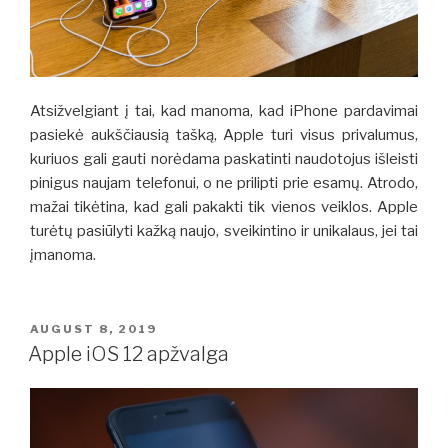
Atsižvelgiant į tai, kad manoma, kad iPhone pardavimai
pasiekė aukščiausią tašką, Apple turi visus privalumus,
kuriuos gali gauti norėdama paskatinti naudotojus išleisti
pinigus naujam telefonui, o ne prilipti prie esamų. Atrodo,
mažai tikėtina, kad gali pakakti tik vienos veiklos. Apple
turėtų pasiūlyti kažką naujo, sveikintino ir unikalaus, jei tai
įmanoma.
POSTED
AUGUST 8, 2019
ON
Apple iOS 12 apžvalga