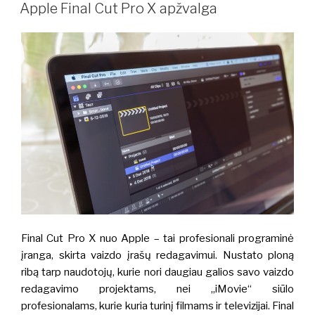
ON
Apple Final Cut Pro X apžvalga
Final Cut Pro X nuo Apple – tai profesionali programinė
įranga, skirta vaizdo įrašų redagavimui. Nustato ploną
ribą tarp naudotojų, kurie nori daugiau galios savo vaizdo
redagavimo projektams, nei „iMovie“ siūlo
profesionalams, kurie kuria turinį filmams ir televizijai. Final