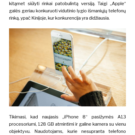
kitąmet siūlyti rinkai patobulintą versiją. Taigi „Apple“
galės geriau konkuruoti vidutinio lygio išmaniųjų telefonų
rinką, ypač Kinijoje, kur konkurencija yra didžiausia.
Tikimasi, kad naujasis „iPhone 8“ pasižymės A13
procesoriumi, 128 GB atmintimi ir galine kamera su vienu
objektyvu. Naudotojams, kurie nesupranta telefono