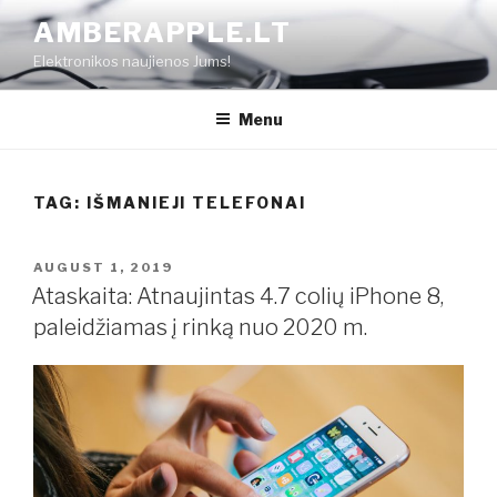
Skip
AMBERAPPLE.LT
to
Elektronikos naujienos Jums!
content
Menu
TAG:
IŠMANIEJI TELEFONAI
POSTED
AUGUST 1, 2019
ON
Ataskaita: Atnaujintas 4.7 colių iPhone 8,
paleidžiamas į rinką nuo 2020 m.