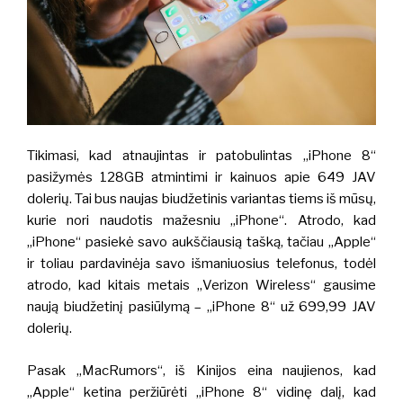
Tikimasi, kad atnaujintas ir patobulintas „iPhone 8“
pasižymės 128GB atmintimi ir kainuos apie 649 JAV
dolerių. Tai bus naujas biudžetinis variantas tiems iš mūsų,
kurie nori naudotis mažesniu „iPhone“. Atrodo, kad
„iPhone“ pasiekė savo aukščiausią tašką, tačiau „Apple“
ir toliau pardavinėja savo išmaniuosius telefonus, todėl
atrodo, kad kitais metais „Verizon Wireless“ gausime
naują biudžetinį pasiūlymą – „iPhone 8“ už 699,99 JAV
dolerių.
Pasak „MacRumors“, iš Kinijos eina naujienos, kad
„Apple“ ketina peržiūrėti „iPhone 8“ vidinę dalį, kad