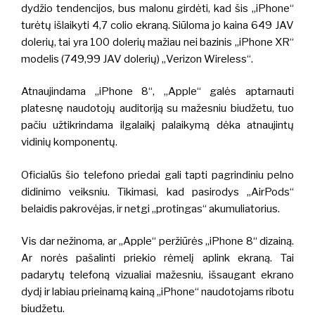
dydžio tendencijos, bus malonu girdėti, kad šis „iPhone“
turėtų išlaikyti 4,7 colio ekraną. Siūloma jo kaina 649 JAV
dolerių, tai yra 100 dolerių mažiau nei bazinis „iPhone XR“
modelis (749,99 JAV dolerių) „Verizon Wireless“.
Atnaujindama „iPhone 8“, „Apple“ galės aptarnauti
platesnę naudotojų auditoriją su mažesniu biudžetu, tuo
pačiu užtikrindama ilgalaikį palaikymą dėka atnaujintų
vidinių komponentų.
Oficialūs šio telefono priedai gali tapti pagrindiniu pelno
didinimo veiksniu. Tikimasi, kad pasirodys „AirPods“
belaidis pakrovėjas, ir netgi „protingas“ akumuliatorius.
Vis dar nežinoma, ar „Apple“ peržiūrės „iPhone 8“ dizainą.
Ar norės pašalinti priekio rėmelį aplink ekraną. Tai
padarytų telefoną vizualiai mažesniu, išsaugant ekrano
dydį ir labiau prieinamą kainą „iPhone“ naudotojams ribotu
biudžetu.