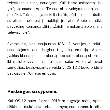
televizoriaus turinį naudojant „Siri“ balso asistentą.
Jau
galėjote naudoti Apple TV nuotolinio valdymo pultą balsų
paieškai. Tačiau nauja funkcija turėtų būti labiau natūrali ir
sutelkianti dėmesį į mobilųjį įrenginį. Apple pateikia
pavyzdinę komandą „Siri“: „Žaisti nemokamą Solo mano
televizoriuje“.
Svarbiausia, kad naujausios iOS 12 versijos suteiktų
naudotojams dar daugiau teigiamų emocijų. Apima
įvairius klausimus: nuo plaukų tipo (arba plaukų slinkimo)
iki maisto gyvūnams. Tai, kaip sako Apple atstovai:
„emocijos, besišypsantys veidai“. IOS 12.2 buvo pridėta
daugiau nei 70 naujų emocijų.
Paslaugos su šypsena.
Kai iOS 12 buvo išleista 2018 m. rugsėjo mėn., Apple
aiškiai nutraukė savo priklausomybę nuo ekrano.
Ir toliau