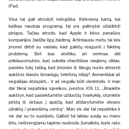
iPad.
Visa tai gali atrodyti nelogiška.
Kiekvieną kartą, kai
kažkas naudoja programą, tai yra galimybė užsidirbti
pinigus.
Tačiau atrodo, kad Apple ir kitos panašios
kompanijos žaidžia ilgą žaidimą. Artimiausiu metu tai leis
įmonei dirbti su vaisiais, kad galėtų reaguoti į faktinę
problemą.
Bet kas atsitiks, jei nerimas dėl
priklausomybės, kurį sukelia chaotiškas naujienų ciklas,
pasieks tokį tašką, kad žmonės iš tikrųjų norės atmesti
aukštos klasės išmaniųjų telefonų idėją?
Asmeniškai aš
negalėjau atsispirti… Ir aš negaliu būti vienintelis. Ir man
dar tikrai nepatinka sąveikos, įvestos IOS 11.
„
Braukite
aukštyn, kad pasiektumėte užduočių tvarkyklę, stumkite
pirštą iš viršaus į apačią, kad atidarytumėte ekrano
užraktą / pranešimų centrą“. Man vis dar tai nepatinka ir
vis dar su to susiduriu. Galbūt tai labiau susiję su mano
lėtu,
neišvengiamu tapimu nuobodu žurnalistu, kuris rašo