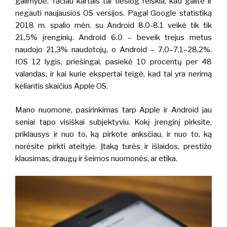
galimybė. Tačiau kartais tai tiesiog reiškia, kad galite ir
negauti naujausios OS versijos. Pagal Google statistiką
2018 m. spalio mėn. su Android 8.0-8.1 veikė tik tik
21,5% įrenginių.
Android 6.0 – beveik trejus metus
naudojo 21,3% naudotojų, o Android – 7,0–7,1–28,2%.
IOS 12 lygis, priešingai, pasiekė 10 procentų per 48
valandas, ir kai kurie ekspertai teigė, kad tai yra nerimą
keliantis skaičius Apple OS.
Mano nuomone, pasirinkimas tarp Apple ir Android jau
seniai tapo visiškai subjektyviu. Kokį įrenginį pirksite,
priklausys ir nuo to, ką pirkote anksčiau, ir nuo to, ką
norėsite pirkti ateityje. Įtaką turės ir išlaidos, prestižo
klausimas, draugų ir šeimos nuomonės, ar etika.