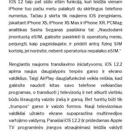
IOS 12 taip pat siūlo eSim funkciją, kuri leidžia vienam
iPhone tuo pačiu metu palaikyti du skirtingus telefono
numerius. Tačiau ji skirta tik naujiems iOS įrenginiams,
įskaitant iPhone XS, iPhone XS Max ir iPhone XR. PCMag
analitikas Sasha Seganas paaiškina tai: „Naudodami
įmontuotą eSIM, galėsite pasirinkti iš operatorių meniu,
perjungti, kaip pageidaujate, ir pridėti antrą fizinę SIM
kortelę, jei norėsite, nebent operatorius nepalaiko eSIM.“
Rengiantis naujoms transliavimo iniciatyvoms, iOS 12.2
apima naujus daugialypės terpės garso ir ekrano
valdiklius.
Taigi AirPlay daugiafunkcinė veikla reiškia, kad
galėsite naudoti kitas savo telefone veikiančias
programas, o transliuoti į televizorių ir net atkurti vietiniu
būdu išsaugotą vaizdo įrašą ir garsą. Bet turėtų būti tik
„trumpos“ garso ir vaizdo formos. Nauji televizoriaus
valdikliai užrakto ekrane supaprastina multimedijos
vartojimo valdymą.
Panašiai iOS 12.2 (ir pridedamas Apple
TV programinės įrangos atnaujinimas) leidžia valdyti