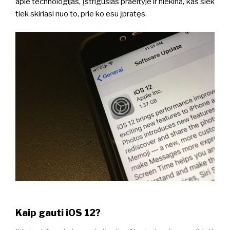
apie technologijas, įstrigusias praeityje ir niekina, kas šiek
tiek skiriasi nuo to, prie ko esu įpratęs.
Kaip gauti iOS 12?