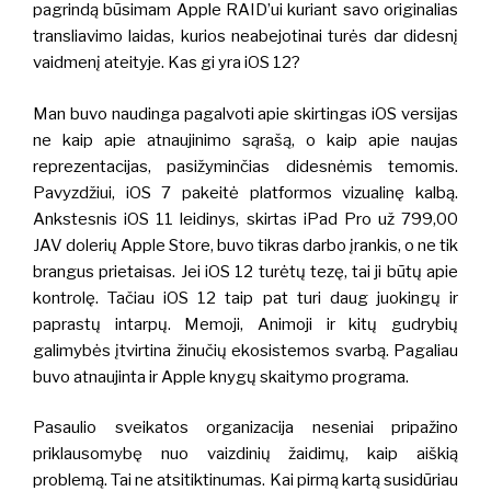
pagrindą būsimam Apple RAID’ui kuriant savo originalias
transliavimo laidas, kurios neabejotinai turės dar didesnį
vaidmenį ateityje. Kas gi yra iOS 12?
Man buvo naudinga pagalvoti apie skirtingas iOS versijas
ne kaip apie atnaujinimo sąrašą, o kaip apie naujas
reprezentacijas, pasižyminčias didesnėmis temomis.
Pavyzdžiui, iOS 7 pakeitė platformos vizualinę kalbą.
Ankstesnis iOS 11 leidinys, skirtas iPad Pro už 799,00
JAV dolerių Apple Store, buvo tikras darbo įrankis, o ne tik
brangus prietaisas. Jei iOS 12 turėtų tezę, tai ji būtų apie
kontrolę. Tačiau iOS 12 taip pat turi daug juokingų ir
paprastų intarpų.
Memoji, Animoji ir kitų gudrybių
galimybės įtvirtina žinučių ekosistemos svarbą. Pagaliau
buvo atnaujinta ir Apple knygų skaitymo programa.
Pasaulio sveikatos organizacija neseniai pripažino
priklausomybę nuo vaizdinių žaidimų, kaip aiškią
problemą. Tai ne atsitiktinumas. Kai pirmą kartą susidūriau