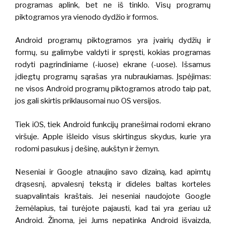
programas aplink, bet ne iš tinklo.
Visų programų
piktogramos yra vienodo dydžio ir formos.
Android programų piktogramos yra įvairių dydžių ir
formų, su galimybe valdyti ir spręsti, kokias programas
rodyti pagrindiniame (-iuose) ekrane (-uose). Išsamus
įdiegtų programų sąrašas yra nubraukiamas.
Įspėjimas:
ne visos Android programų piktogramos atrodo taip pat,
jos gali skirtis priklausomai nuo OS versijos.
Tiek iOS, tiek Android funkcijų pranešimai rodomi ekrano
viršuje. Apple išleido visus skirtingus skydus, kurie yra
rodomi pasukus į dešinę, aukštyn ir žemyn.
Neseniai ir Google atnaujino savo dizainą, kad apimtų
drąsesnį, apvalesnį tekstą ir dideles baltas korteles
suapvalintais kraštais.
Jei neseniai naudojote Google
žemėlapius, tai turėjote pajausti, kad tai yra geriau už
Android. Žinoma, jei Jums nepatinka Android išvaizda,