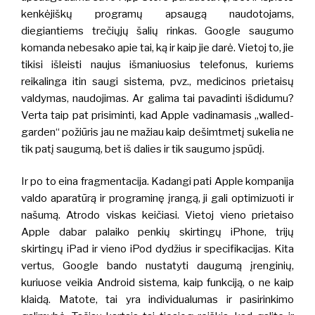
kenkėjiškų programų apsaugą naudotojams,
diegiantiems trečiųjų šalių rinkas.
Google saugumo
komanda nebesako apie tai, ką ir kaip jie darė.
Vietoj to, jie
tikisi išleisti naujus išmaniuosius telefonus, kuriems
reikalinga itin saugi sistema, pvz., medicinos prietaisų
valdymas, naudojimas. Ar galima tai pavadinti išdidumu?
Verta taip pat prisiminti, kad Apple vadinamasis „walled-
garden“ požiūris jau ne mažiau kaip dešimtmetį sukelia ne
tik patį saugumą, bet iš dalies ir tik saugumo įspūdį.
Ir po to eina fragmentacija. Kadangi pati Apple kompanija
valdo aparatūrą ir programinę įrangą, ji gali optimizuoti ir
našumą. Atrodo viskas keičiasi. Vietoj vieno prietaiso
Apple dabar palaiko penkių skirtingų iPhone, trijų
skirtingų iPad ir vieno iPod dydžius ir specifikacijas. Kita
vertus, Google bando nustatyti daugumą įrenginių,
kuriuose veikia Android sistema, kaip funkciją, o ne kaip
klaidą. Matote, tai yra individualumas ir pasirinkimo