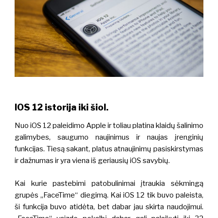
IOS 12 istorija iki šiol.
Nuo iOS 12 paleidimo Apple ir toliau platina klaidų šalinimo
galimybes, saugumo naujinimus ir naujas įrenginių
funkcijas.
Tiesą sakant, platus atnaujinimų pasiskirstymas
ir dažnumas ir yra viena iš geriausių iOS savybių.
Kai kurie pastebimi patobulinimai įtraukia sėkmingą
grupės „FaceTime“ diegimą. Kai iOS 12 tik buvo paleista,
ši funkcija buvo atidėta, bet dabar jau skirta naudojimui.