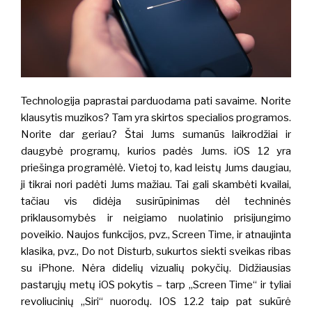
Technologija paprastai parduodama pati savaime. Norite
klausytis muzikos? Tam yra skirtos specialios programos.
Norite dar geriau? Štai Jums sumanūs laikrodžiai ir
daugybė programų, kurios padės Jums. iOS 12 yra
priešinga programėlė. Vietoj to, kad leistų Jums daugiau,
ji tikrai nori padėti Jums mažiau. Tai gali skambėti kvailai,
tačiau vis didėja susirūpinimas dėl techninės
priklausomybės ir neigiamo nuolatinio prisijungimo
poveikio.
Naujos funkcijos, pvz., Screen Time, ir atnaujinta
klasika, pvz., Do not Disturb, sukurtos siekti sveikas ribas
su iPhone. Nėra didelių vizualių pokyčių. Didžiausias
pastarųjų metų iOS pokytis – tarp „Screen Time“ ir tyliai
revoliucinių „Siri“ nuorodų.
IOS 12.2 taip pat sukūrė