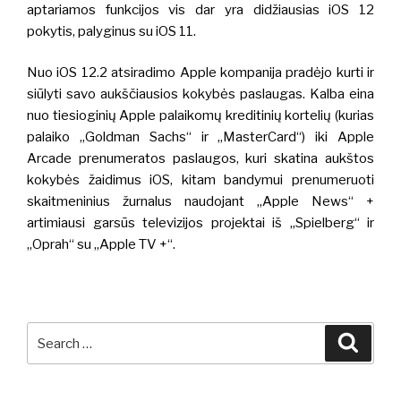
aptariamos funkcijos vis dar yra didžiausias iOS 12
pokytis, palyginus su iOS 11.
Nuo iOS 12.2 atsiradimo Apple kompanija pradėjo kurti ir
siūlyti savo aukščiausios kokybės paslaugas. Kalba eina
nuo tiesioginių Apple palaikomų kreditinių kortelių (kurias
palaiko „Goldman Sachs“ ir „MasterCard“) iki Apple
Arcade prenumeratos paslaugos, kuri skatina aukštos
kokybės žaidimus iOS, kitam bandymui prenumeruoti
skaitmeninius žurnalus naudojant „Apple News“ +
artimiausi garsūs televizijos projektai iš „Spielberg“ ir
„Oprah“ su „Apple TV +“.
Search
Searc
for: