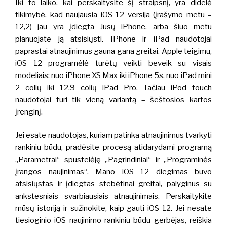
Iki to laiko, kai perskaitysite šį straipsnį, yra didelė
tikimybė, kad naujausia iOS 12 versija (įrašymo metu –
12,2) jau yra įdiegta Jūsų iPhone, arba šiuo metu
planuojate ją atsisiųsti. IPhone ir iPad naudotojai
paprastai atnaujinimus gauna gana greitai. Apple teigimu,
iOS 12 programėlė turėtų veikti beveik su visais
modeliais: nuo iPhone XS Max iki iPhone 5s, nuo iPad mini
2 colių iki 12,9 colių iPad Pro.
Tačiau iPod touch
naudotojai turi tik vieną variantą – šeštosios kartos
įrenginį.
Jei esate naudotojas, kuriam patinka atnaujinimus tvarkyti
rankiniu būdu, pradėsite procesą atidarydami programą
„Parametrai“ spustelėję „Pagrindiniai“ ir „Programinės
įrangos naujinimas“. Mano iOS 12 diegimas buvo
atsisiųstas ir įdiegtas stebėtinai greitai, palyginus su
ankstesniais svarbiausiais atnaujinimais.
Perskaitykite
mūsų istoriją ir sužinokite, kaip gauti iOS 12. Jei nesate
tiesioginio iOS naujinimo rankiniu būdu gerbėjas, reiškia