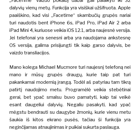
„FaceTime“ vaizdo pokalbį dabar gali palaikyti iki 32
dalyvių vienų metų. Funkcija yra visiškai užšifruota. Apple
paaiškino, kad visi „Facetime“ skambučių grupės nariai
turi naudotis bent iPhone 6s, iPad Pro, iPad Air 2 arba
iPad Mini 4, kuriuose veikia iOS 12.1, arba naujesnė versija.
Jei telefonai yra senesni arba yra naudojama ankstesnę
OS versija, galima prisijungti tik kaip garso dalyvis, be
vaizdo transliacijos.
Mano kolega Michael Mucmore turi naujesnį telefoną nei
mano ir mūsų grupės draugų, kurie taip pat turi
pakankamai modernią įrangą. Todėl aš patyriau tam tikrą
patirtį naudojimo metu. Programėlė veikia stebėtinai
gerai, bet ypač smalsu buvo pamatyti, kaip tai veikė
esant daugeliui dalyvių. Negaliu pasakyti, kad ypač
mėgstu bendrauti su daugybe žmonių, kurie vienu metu
šaukia iš kitos ekrano pusės, tačiau ši funkcija yra
neginčijamas atnaujinimas ir puikiai sukurta paslauga.