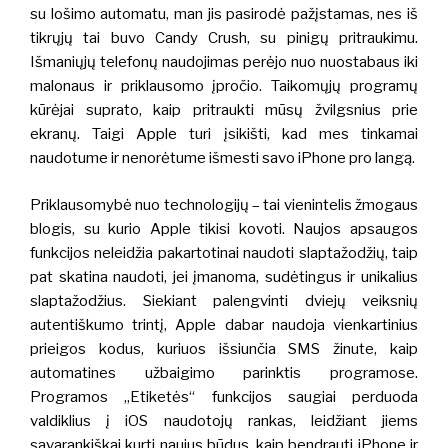
su lošimo automatu, man jis pasirodė pažįstamas, nes iš
tikrųjų tai buvo Candy Crush, su pinigų pritraukimu.
Išmaniųjų telefonų naudojimas perėjo nuo
nuostabaus iki
malonaus ir priklausomo įpročio. Taikomųjų programų
kūrėjai suprato, kaip pritraukti mūsų žvilgsnius prie
ekranų. Taigi Apple turi įsikišti, kad mes tinkamai
naudotume ir nenorėtume išmesti savo iPhone pro langą.
Priklausomybė nuo technologijų – tai vienintelis žmogaus
blogis, su kurio Apple tikisi kovoti. Naujos apsaugos
funkcijos neleidžia pakartotinai naudoti slaptažodžių, taip
pat skatina naudoti, jei įmanoma, sudėtingus ir unikalius
slaptažodžius. Siekiant palengvinti dviejų veiksnių
autentiškumo trintį, Apple dabar naudoja vienkartinius
prieigos kodus, kuriuos išsiunčia SMS žinute, kaip
automatines užbaigimo parinktis programose.
Programos „Etiketės“ funkcijos
saugiai perduoda
valdiklius į iOS naudotojų rankas, leidžiant jiems
savarankiškai kurti naujus būdus, kaip bendrauti iPhone ir