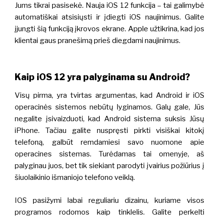
Jums tikrai pasisekė.
Nauja iOS 12 funkcija – tai galimybė
automatiškai atsisiųsti ir įdiegti iOS naujinimus. Galite
įjungti šią funkciją įkrovos ekrane.
Apple užtikrina, kad jos
klientai gaus pranešimą prieš diegdami naujinimus.
Kaip iOS 12 yra palyginama su Android?
Visų pirma, yra tvirtas argumentas, kad Android ir iOS
operacinės sistemos nebūtų lyginamos.
Galų gale, Jūs
negalite įsivaizduoti, kad Android sistema suksis Jūsų
iPhone. Tačiau galite nuspręsti pirkti visiškai kitokį
telefoną, galbūt remdamiesi savo nuomone apie
operacines sistemas. Turėdamas tai omenyje, aš
palyginau juos, bet tik siekiant parodyti įvairius požiūrius į
šiuolaikinio išmaniojo telefono veiklą.
IOS pasižymi labai reguliariu dizainu, kuriame visos
programos rodomos kaip tinklelis. Galite perkelti