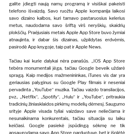
galite įdiegti naują namų programą ir visiškai pakeisti
telefono išvaizdą.
Savo ruožtu Apple kompanija laikosi
savo dizaino kalbos, kuri tarnavo pastaruosius kelerius
metus, naudodama savo šriftą virš neryškių, skaidrių
plokščių.
Praėjusiais metais Apple App Store buvo žymiai
atnaujinta, ir dabar šis dizainas, užpildytas erdvėmis,
pasirodė App knygoje, taip pat ir Apple News.
Tačiau kai kurie dalykai nėra panašūs.
„IOS App Store
tebėra monumentali jėga, tačiau Google beveik uždarė
spragą.
Kaip medijos mažmenininkas,
iTunes vis dar yra
geriausias
palyginus su Google Play filmais ir neseniai
pervadinta „YouTube“ muzika.
Tačiau vaizdo transliacijos,
pvz., „Netflix“, „Spotify“, „Hulu“ ir „YouTube“, pritraukia
tradicinių žiniasklaidos pirkimų modelių dėmesį.
Saugumo
srityje Apple visada tyliai vaizdavo save neliečiama ir
nesunaikinama konkurentais, tačiau situacija su laiku
keičiasi. Google pasiekė įspūdingą sėkmę ne tik
apsaugodama savo App Store parduotuvę, bet ir išplėtė